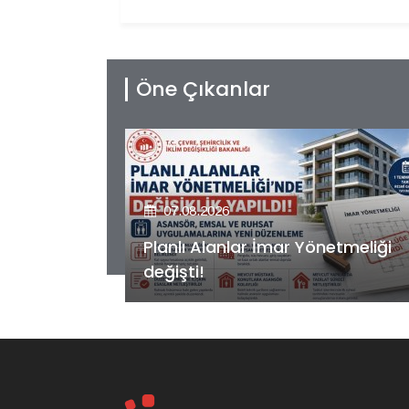
Öne Çıkanlar
07.08.2026
etmeliği
Kiler GYO’dan Pendik Dolayoba
projesiyle ilgili önemli adım!