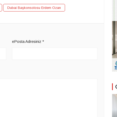
Dubai Başkonsolosu Erdem Ozan
ePosta Adresiniz
*