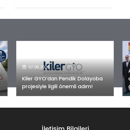
07.08.2026
Alya Merkezefendi Konutları'nın
anahtar teslim töreni
gerçekleştirildi!
İletişim Bilgileri