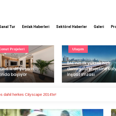
Sanal Tur
Emlak Haberleri
Sektörel Haberler
Galeri
Pr
Ulaşım
Güncel
’nin ilk yüksek hızlı
Mimarlık ve mühendislik
iryolu projesine Kalyon
projeleri e-PYS ile dijital
aat imzası
ortama taşınacak
 dahil herkes Cityscape 2014’te!