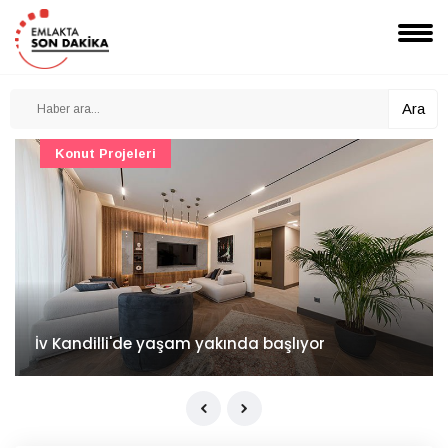
Ara
Konut Projeleri
İv Kandilli'de yaşam yakında başlıyor