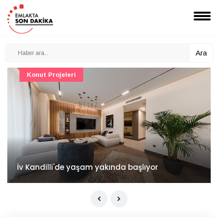
Ara
Konut Projeleri
İv Kandilli'de yaşam yakında başlıyor