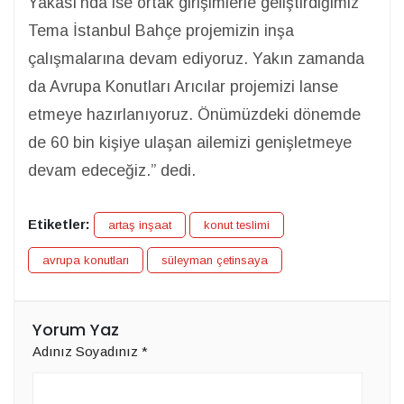
Yakası'nda ise ortak girişimlerle geliştirdiğimiz
Tema İstanbul Bahçe projemizin inşa
çalışmalarına devam ediyoruz. Yakın zamanda
da Avrupa Konutları Arıcılar projemizi lanse
etmeye hazırlanıyoruz. Önümüzdeki dönemde
de 60 bin kişiye ulaşan ailemizi genişletmeye
devam edeceğiz.” dedi.
Etiketler:
artaş inşaat
konut teslimi
avrupa konutları
süleyman çetinsaya
Yorum Yaz
Adınız Soyadınız
*