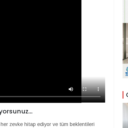
yorsunuz...
her zevke hitap ediyor ve tüm beklentileri