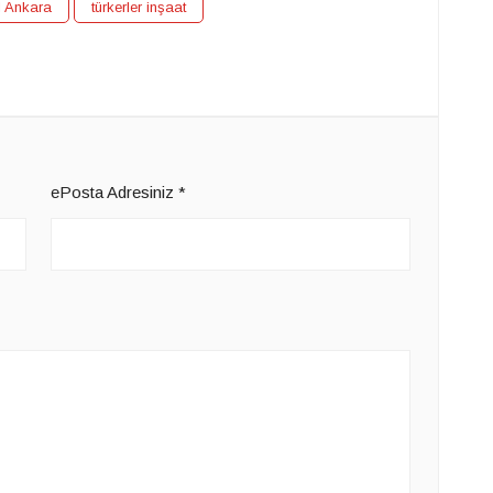
l Ankara
türkerler inşaat
ePosta Adresiniz
*