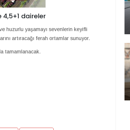
e 4,5+1 daireler
ve huzurlu yaşamayı sevenlerin keyifli
rını artıracağı ferah ortamlar sunuyor.
ında tamamlanacak.