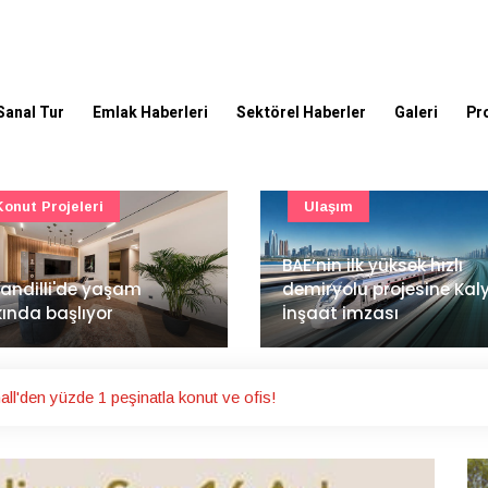
Sanal Tur
Emlak Haberleri
Sektörel Haberler
Galeri
Pr
Ulaşım
Güncel
’nin ilk yüksek hızlı
Mimarlık ve mühendislik
iryolu projesine Kalyon
projeleri e-PYS ile dijital
aat imzası
ortama taşınacak
l'den yüzde 1 peşinatla konut ve ofis!