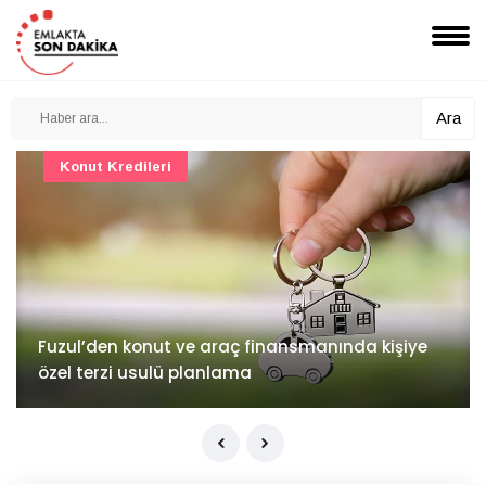
Ara
Konut Projeleri
İv Kandilli'de yaşam yakında başlıyor