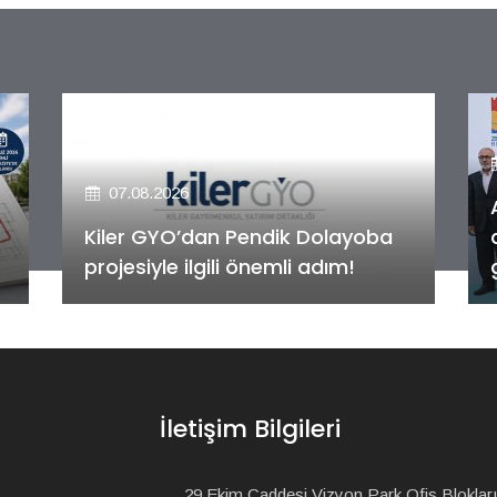
07.08.2026
Alya Merkezefendi Konutları'nın
anahtar teslim töreni
gerçekleştirildi!
İletişim Bilgileri
29 Ekim Caddesi Vizyon Park Ofis Blokları