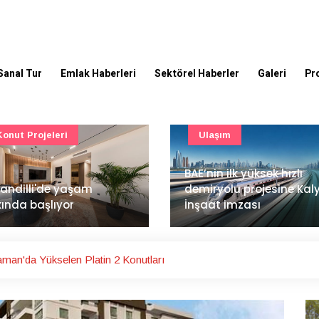
Sanal Tur
Emlak Haberleri
Sektörel Haberler
Galeri
Pr
Ulaşım
Güncel
’nin ilk yüksek hızlı
Mimarlık ve mühendislik
iryolu projesine Kalyon
projeleri e-PYS ile dijital
aat imzası
ortama taşınacak
man'da Yükselen Platin 2 Konutları