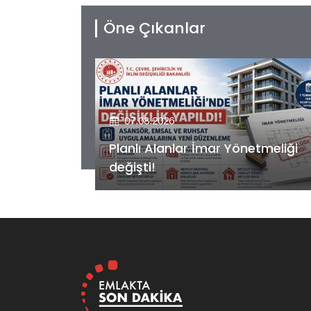
Öne Çıkanlar
07.08.2026
etmeliği
Kiler GYO’dan Pendik Dolayoba
projesiyle ilgili önemli adım!