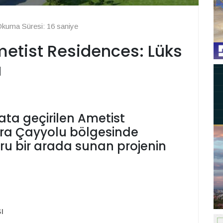
kuma Süresi: 16 saniye
etist Residences: Lüks
a
ata geçirilen Ametist
ara Çayyolu bölgesinde
oru bir arada sunan projenin
ı