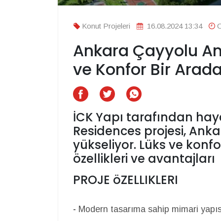
Konut Projeleri
16.08.2024 13:34
O
Ankara Çayyolu Am
ve Konfor Bir Arad
İCK Yapı tarafından hay
Residences projesi, Ank
yükseliyor. Lüks ve konf
özellikleri ve avantajları
PROJE öZELLIKLERI
-
Modern tasarıma sahip mimari yapıs