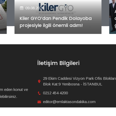
09.08.2026
Alya Merkezefendi Konutları'nın
anahtar teslim töreni
gerçekleştirildi!
İletişim Bilgileri
29 Ekim Caddesi Vizyon Park Ofis Blokları
Blok Kat:9 Yenibosna - İSTANBUL
am eden konut ve
0212 454 4200
bilirsiniz.
editor@emlaktasondakika.com