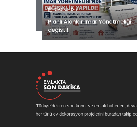
09.08.2026
etmeliği
Kiler GYO’dan Pendik Dolayoba
projesiyle ilgili önemli adım!
Türkiye'deki en son konut ve emlak haberleri, dev
her türlü ev dekorasyon projelerini buradan takip ede