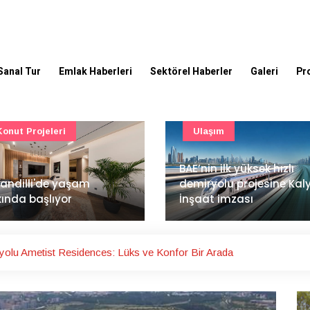
Sanal Tur
Emlak Haberleri
Sektörel Haberler
Galeri
Pr
Ulaşım
Güncel
’nin ilk yüksek hızlı
Mimarlık ve mühendislik
iryolu projesine Kalyon
projeleri e-PYS ile dijital
aat imzası
ortama taşınacak
olu Ametist Residences: Lüks ve Konfor Bir Arada