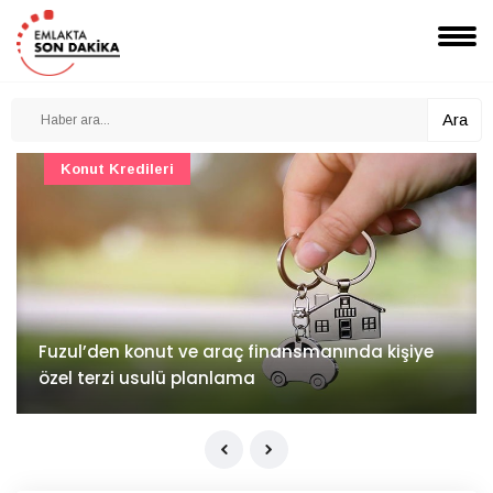
Ara
Konut Projeleri
İv Kandilli'de yaşam yakında başlıyor