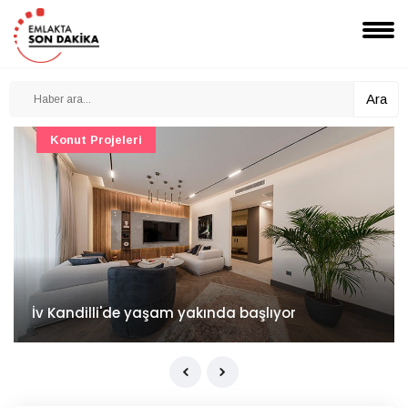
Ara
Konut Projeleri
İv Kandilli'de yaşam yakında başlıyor