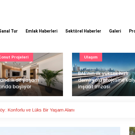
Sanal Tur
Emlak Haberleri
Sektörel Haberler
Galeri
Pr
Ulaşım
Güncel
’nin ilk yüksek hızlı
Mimarlık ve mühendislik
iryolu projesine Kalyon
projeleri e-PYS ile dijital
aat imzası
ortama taşınacak
öy: Konforlu ve Lüks Bir Yaşam Alanı