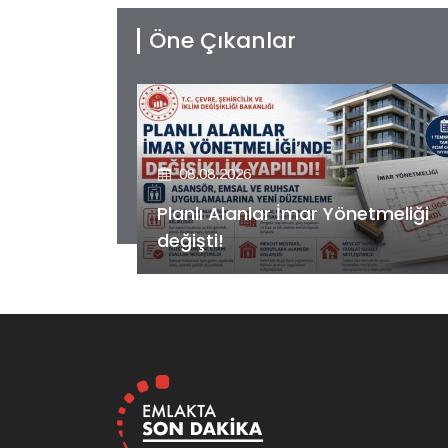
Öne Çıkanlar
08.08.2026
etmeliği
Kiler GYO’dan Pendik Dolayoba
projesiyle ilgili önemli adım!