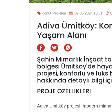
Konut Projeleri
07.08.2024 16:51
O
Adiva Ümitköy: Konf
Yaşam Alanı
Şahin Mimarlık İnşaat t
bölgesi Ümitköy'de haya
projesi, konforlu ve lüks
hakkında detaylı bilgi iç
PROJE OZELLIKLERI
Adiva Ümitköy projesi, modern mimarisi 