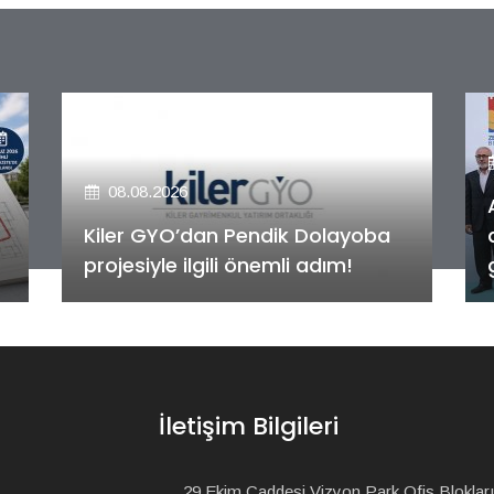
08.08.2026
Alya Merkezefendi Konutları'nın
anahtar teslim töreni
gerçekleştirildi!
İletişim Bilgileri
29 Ekim Caddesi Vizyon Park Ofis Blokları