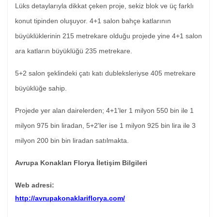
Lüks detaylarıyla dikkat çeken proje, sekiz blok ve üç farklı
konut tipinden oluşuyor. 4
+
1 salon bahçe katlarının
büyüklüklerinin 215 metrekare olduğu projede yine 4
+
1 salon
ara katların büyüklüğü 235 metrekare.
5
+
2 salon şeklindeki çatı katı dubleksleriyse 405 metrekare
büyüklüğe sahip.
Projede yer alan dairelerden; 4+1'ler 1 milyon 550 bin ile 1
milyon 975 bin liradan, 5+2'ler ise 1 milyon 925 bin lira ile 3
milyon 200 bin bin liradan satılmakta.
Avrupa Konakları Florya İletişim Bilgileri
Web adresi:
http://avrupakonaklariflorya.com/