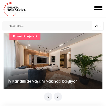
Ara
Konut Projeleri
İv Kandilli'de yaşam yakında başlıyor