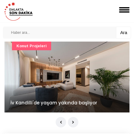
Ara
Konut Projeleri
İv Kandilli'de yaşam yakında başlıyor