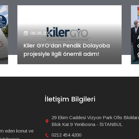
08.08.2026
Alya Merkezefendi Konutları'nın
anahtar teslim töreni
gerçekleştirildi!
İletişim Bilgileri
29 Ekim Caddesi Vizyon Park Ofis Blokları
Blok Kat:9 Yenibosna - İSTANBUL
am eden konut ve
0212 454 4200