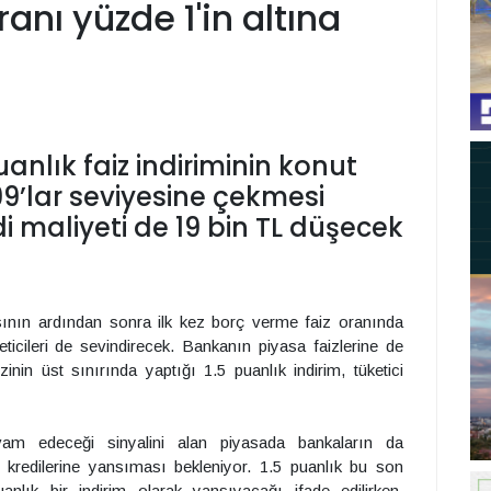
ranı yüzde 1'in altına
anlık faiz indiriminin konut
.99’lar seviyesine çekmesi
i maliyeti de 19 bin TL düşecek
sının ardından sonra ilk kez borç verme faiz oranında
eticileri de sevindirecek. Bankanın piyasa faizlerine de
in üst sınırında yaptığı 1.5 puanlık indirim, tüketici
evam edeceği sinyalini alan piyasada bankaların da
i kredilerine yansıması bekleniyor. 1.5 puanlık bu son
puanlık bir indirim olarak yansıyacağı ifade edilirken,