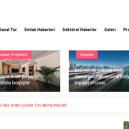
Sanal Tur
Emlak Haberleri
Sektörel Haberler
Galeri
Pr
Ulaşım
Güncel
’nin ilk yüksek hızlı
Mimarlık ve mühendislik
iryolu projesine Kalyon
projeleri e-PYS ile dijital
aat imzası
ortama taşınacak
 faiz oranı yüzde 1'in altına inecek!