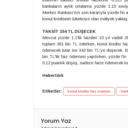
bankaların aylık ortalama yüzde 1.10 seviy
Merkez Bankası'nın son kararıyla yüzde l'in al
konut kredisinin tüketiciye olan maliyeti yakla
TAKSİT 154 TL DÜŞECEK
Mevcut yüzde 1.1'lik faizden 10 yıl vadeli 20
toplam 361 bin TL öderken, konut kredisi fai
ödenecek tutar ise 342 bin TL'ye düşecek. Bu
bin TL'lik faiz ödemesi yapılırken, yüzde l'in
0.12 puanlık düşüş, sadece faize ödenecek tut
Habertürk
Etiketler:
konut kredisi faiz oranları
mer
Yorum Yaz