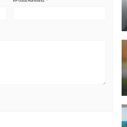
ePosta Adresiniz
*