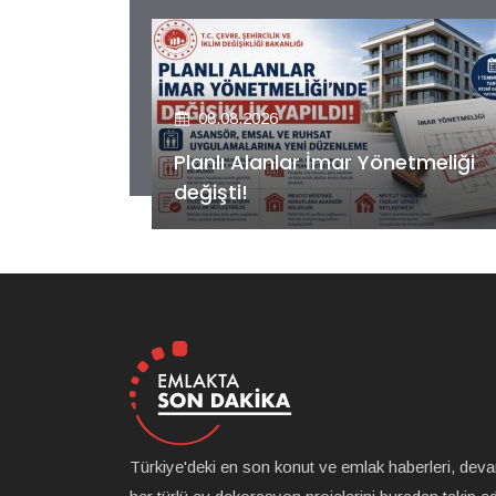
08.08.2026
etmeliği
Kiler GYO’dan Pendik Dolayoba
projesiyle ilgili önemli adım!
Türkiye'deki en son konut ve emlak haberleri, dev