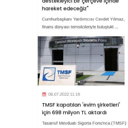
destekleyici bir çerçeve içinde
hareket edeceğiz"
Cumhurbaşkanı Yardımcısı Cevdet Yılmaz,
finans dünyası temsilcileriyle buluştukl ...
08.07.2022 11:16
TMSF kapatılan 'evim şirketleri'
için 698 milyon TL aktardı
Tasarruf Mevduatı Sigorta Fonu'nca (TMSF)