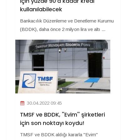
için yüzde 90’a kadar kredi
kullanılabilecek
Bankacılık Düzenleme ve Denetleme Kurumu
(BDDK), daha önce 2 milyon lira ve altı ...
30.04.2022 09:45
TMSF ve BDDK, ''Evim'' şirketleri
için son noktayı koydu!
TMSF ve BDDK aldığı kararla ''Evim''