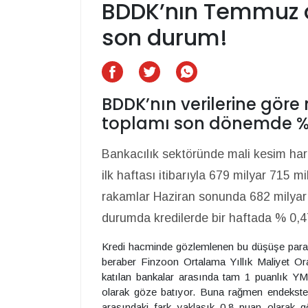
BDDK’nın Temmuz a
son durum!
BDDK’nın verilerine göre 
toplamı son dönemde % 
Bankacılık sektöründe mali kesim ha
ilk haftası itibarıyla 679 milyar 715 m
rakamlar Haziran sonunda 682 milyar 9
durumda kredilerde bir haftada % 0,4
Kredi hacminde gözlemlenen bu düşüşe parale
beraber Finzoon Ortalama Yıllık Maliyet Or
katılan bankalar arasında tam 1 puanlık YM
olarak göze batıyor. Buna rağmen endekst
arasındaki fark yaklaşık 0,8 puan olarak