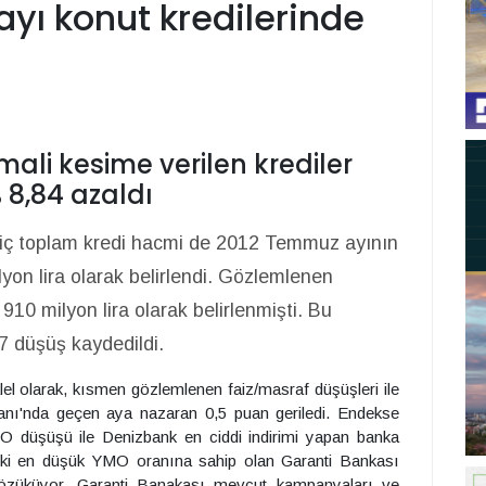
yı konut kredilerinde
mali kesime verilen krediler
8,84 azaldı
riç toplam kredi hacmi de 2012 Temmuz ayının
ilyon lira olarak belirlendi. Gözlemlenen
10 milyon lira olarak belirlenmişti. Bu
7 düşüş kaydedildi.
l olarak, kısmen gözlemlenen faiz/masraf düşüşleri ile
anı'nda geçen aya nazaran 0,5 puan geriledi. Endekse
O düşüşü ile Denizbank en ciddi indirimi yapan banka
eki en düşük YMO oranına sahip olan Garanti Bankası
 gözüküyor. Garanti Banakası mevcut kampanyaları ve