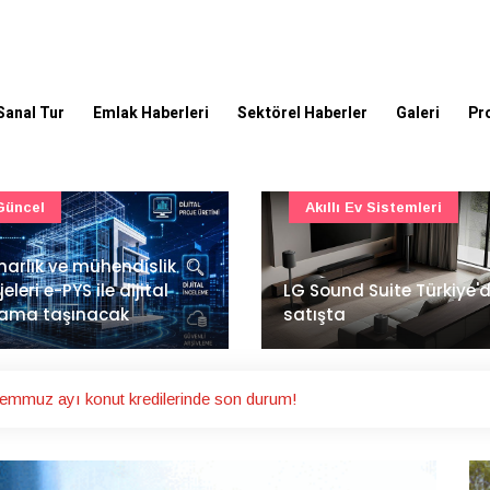
Sanal Tur
Emlak Haberleri
Sektörel Haberler
Galeri
Pr
Akıllı Ev Sistemleri
Ulaşım
Sound Suite Türkiye'de
İstanbul Havalimanı'nın 
ışta
ana pistinde sona doğr
mmuz ayı konut kredilerinde son durum!