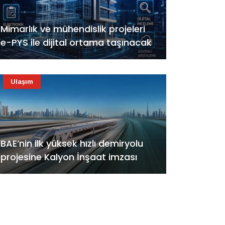
Mimarlık ve mühendislik projeleri
e-PYS ile dijital ortama taşınacak
Ulaşım
BAE’nin ilk yüksek hızlı demiryolu
projesine Kalyon İnşaat imzası