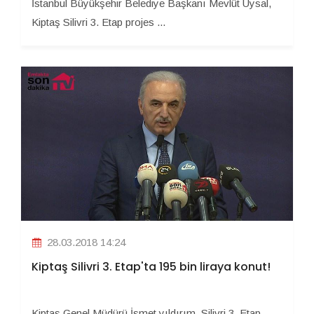
İstanbul Büyükşehir Belediye Başkanı Mevlüt Uysal,
Kiptaş Silivri 3. Etap projes ...
28.03.2018 14:24
Kiptaş Silivri 3. Etap'ta 195 bin liraya konut!
Kiptaş Genel Müdürü İsmet yıldırım, Silivri 3. Etap