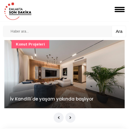
Ara
Konut Projeleri
İv Kandilli'de yaşam yakında başlıyor