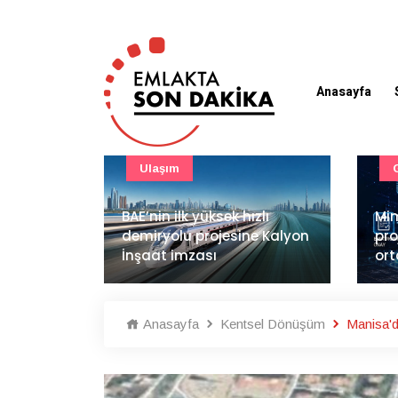
Anasayfa
Güncel
zlı
Mimarlık ve mühendislik
e Kalyon
projeleri e-PYS ile dijital
LG 
ortama taşınacak
sat
Anasayfa
Kentsel Dönüşüm
Manisa'd