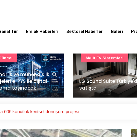
Sanal Tur
Emlak Haberleri
Sektörel Haberler
Galeri
Pr
Akıllı Ev Sistemleri
Ulaşım
Sound Suite Türkiye'de
İstanbul Havalimanı'nın 
ışta
ana pistinde sona doğr
a 606 konutluk kentsel dönüşüm projesi