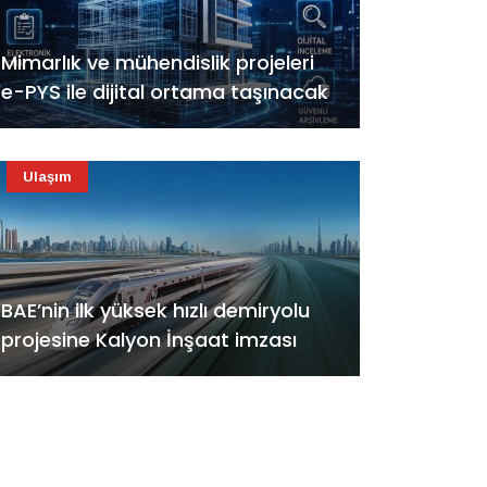
Mimarlık ve mühendislik projeleri
e-PYS ile dijital ortama taşınacak
Ulaşım
BAE’nin ilk yüksek hızlı demiryolu
projesine Kalyon İnşaat imzası