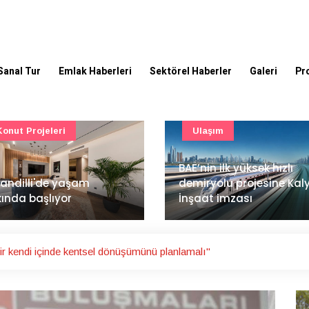
Sanal Tur
Emlak Haberleri
Sektörel Haberler
Galeri
Pr
Ulaşım
Güncel
’nin ilk yüksek hızlı
Mimarlık ve mühendislik
iryolu projesine Kalyon
projeleri e-PYS ile dijital
aat imzası
ortama taşınacak
r kendi içinde kentsel dönüşümünü planlamalı"