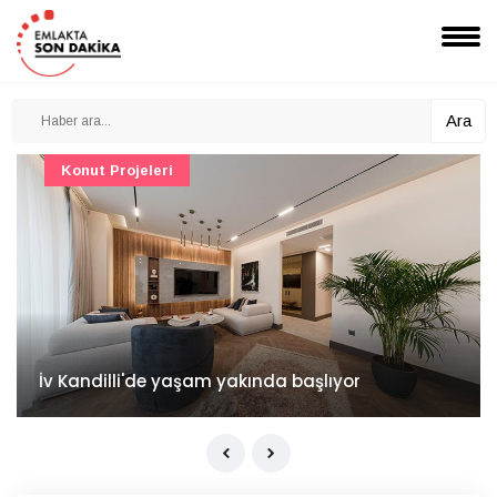
Ara
Konut Projeleri
İv Kandilli'de yaşam yakında başlıyor