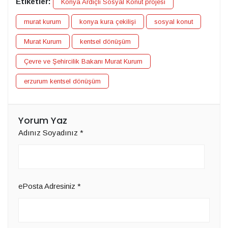
Etiketler:
Konya Ardıçlı Sosyal Konut projesi
murat kurum
konya kura çekilişi
sosyal konut
Murat Kurum
kentsel dönüşüm
Çevre ve Şehircilik Bakanı Murat Kurum
erzurum kentsel dönüşüm
Yorum Yaz
Adınız Soyadınız
*
ePosta Adresiniz
*