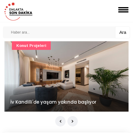
Ara
Konut Projeleri
İv Kandilli'de yaşam yakında başlıyor