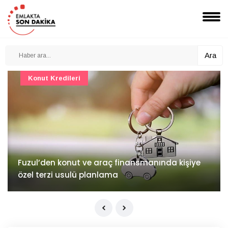
Ara
Konut Projeleri
İv Kandilli'de yaşam yakında başlıyor