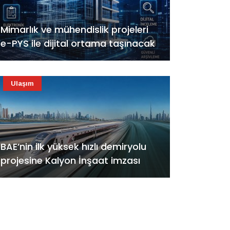
Mimarlık ve mühendislik projeleri
e-PYS ile dijital ortama taşınacak
Ulaşım
BAE’nin ilk yüksek hızlı demiryolu
projesine Kalyon İnşaat imzası