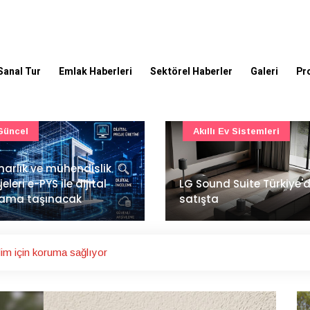
Sanal Tur
Emlak Haberleri
Sektörel Haberler
Galeri
Pr
Akıllı Ev Sistemleri
Ulaşım
Sound Suite Türkiye'de
İstanbul Havalimanı'nın 
ışta
ana pistinde sona doğr
im için koruma sağlıyor