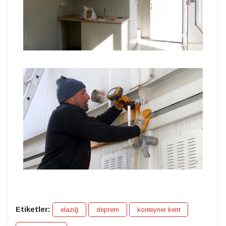
Etiketler:
elazığ
deprem
konteyner kent