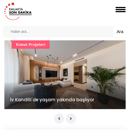
Ara
Konut Projeleri
İv Kandilli'de yaşam yakında başlıyor