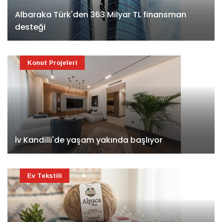
Albaraka Türk'den 363 Milyar TL finansman
desteği
Konut Projeleri
İv Kandilli'de yaşam yakında başlıyor
Ev Tekstili