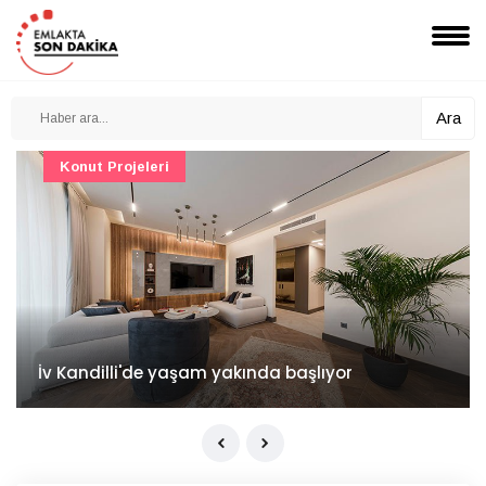
Ara
Konut Projeleri
İv Kandilli'de yaşam yakında başlıyor