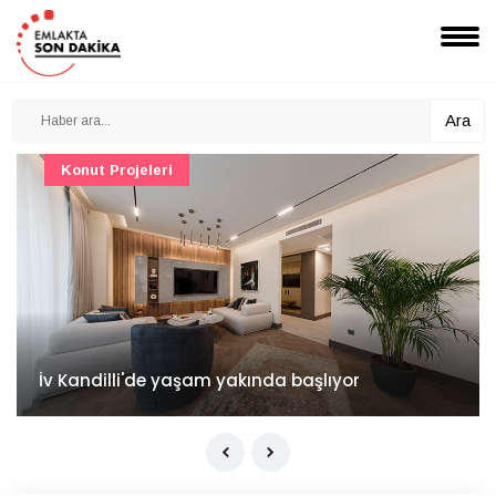
Ara
Konut Projeleri
İv Kandilli'de yaşam yakında başlıyor