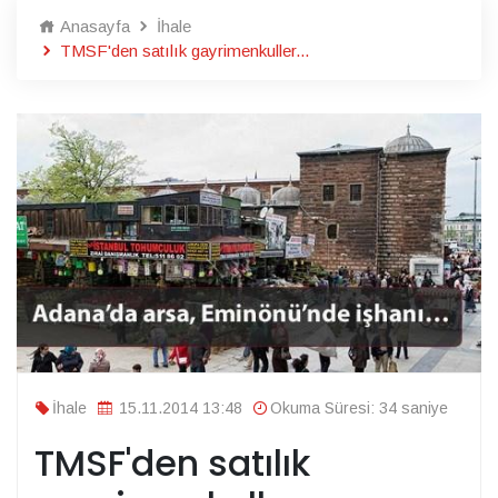
Anasayfa
İhale
TMSF'den satılık gayrimenkuller...
İhale
15.11.2014 13:48
Okuma Süresi: 34 saniye
TMSF'den satılık