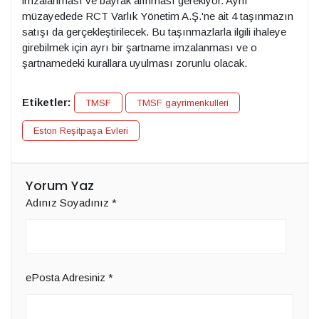
imzalanması ve bayrak alınması gerekiyor. Aynı
müzayedede RCT Varlık Yönetim A.Ş.'ne ait 4 taşınmazın
satışı da gerçekleştirilecek. Bu taşınmazlarla ilgili ihaleye
girebilmek için ayrı bir şartname imzalanması ve o
şartnamedeki kurallara uyulması zorunlu olacak.
Etiketler:
TMSF
TMSF gayrimenkulleri
Eston Reşitpaşa Evleri
Yorum Yaz
Adınız Soyadınız
*
ePosta Adresiniz
*