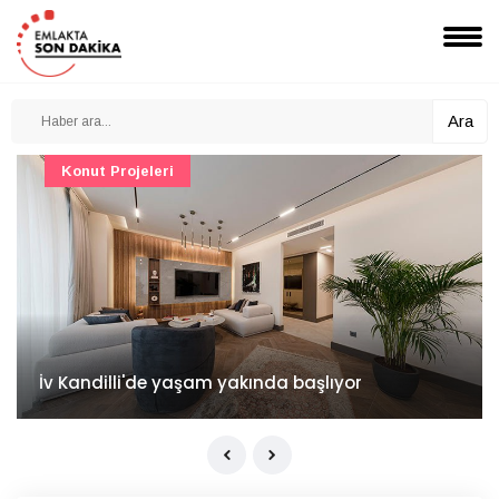
Ara
Konut Projeleri
İv Kandilli'de yaşam yakında başlıyor