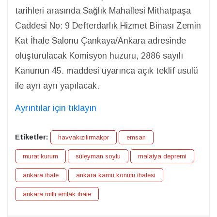
tarihleri arasında Sağlık Mahallesi Mithatpaşa
Caddesi No: 9 Defterdarlık Hizmet Binası Zemin
Kat İhale Salonu Çankaya/Ankara adresinde
oluşturulacak Komisyon huzuru, 2886 sayılı
Kanunun 45. maddesi uyarınca açık teklif usulü
ile ayrı ayrı yapılacak.
Ayrıntılar için tıklayın
Etiketler:
havvakızılırmakpr
emsan
murat kurum
süleyman soylu
malatya depremi
ankara ihale
ankara kamu konutu ihalesi
ankara milli emlak ihale