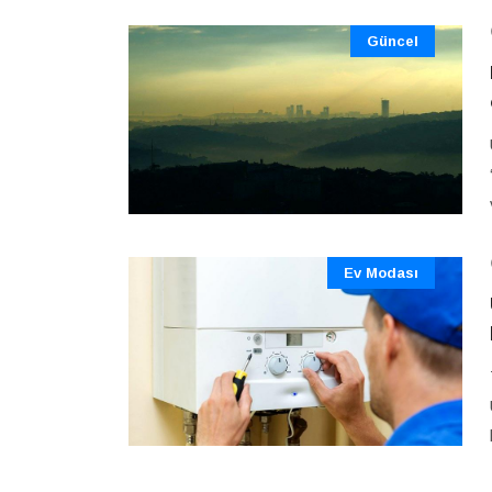
Güncel
Ev Modası