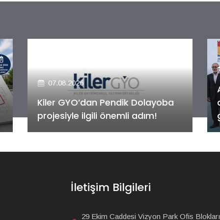
07.08.2026
Alya Merkezefendi Konutları'nın
anahtar teslim töreni
gerçekleştirildi!
İletişim Bilgileri
29 Ekim Caddesi Vizyon Park Ofis Blokları