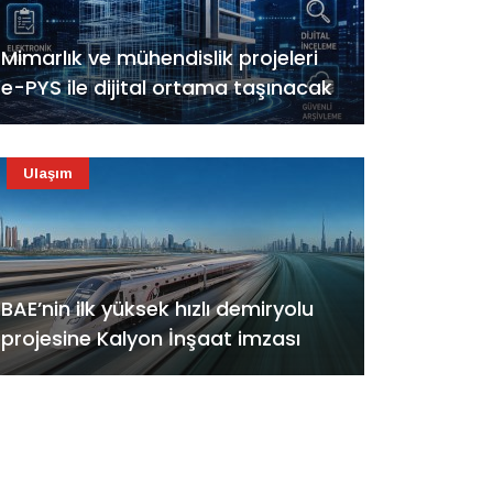
Mimarlık ve mühendislik projeleri
e-PYS ile dijital ortama taşınacak
Ulaşım
BAE’nin ilk yüksek hızlı demiryolu
projesine Kalyon İnşaat imzası