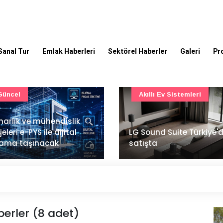
Sanal Tur
Emlak Haberleri
Sektörel Haberler
Galeri
Pr
Akıllı Ev Sistemleri
Ulaşım
Sound Suite Türkiye'de
İstanbul Havalimanı'nın 
ışta
ana pistinde sona doğr
berler (8 adet)