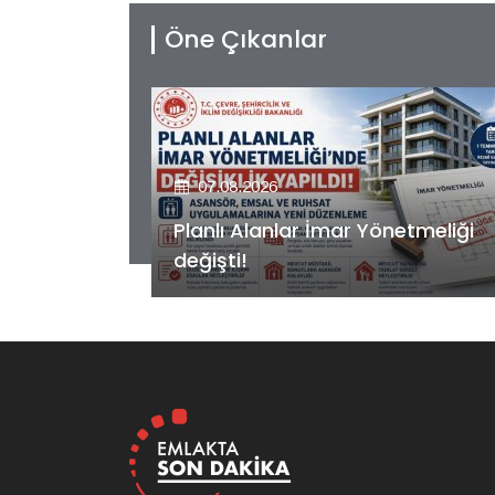
Öne Çıkanlar
07.08.2026
etmeliği
Kiler GYO’dan Pendik Dolayoba
projesiyle ilgili önemli adım!