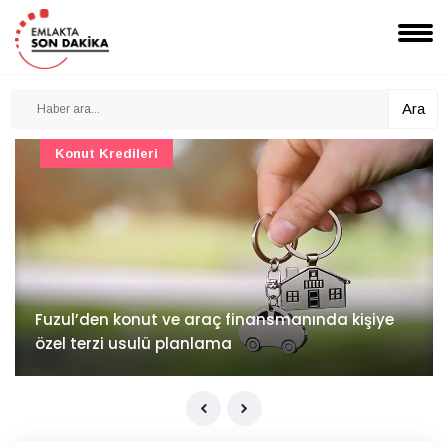
Ara
Konut Projeleri
İv Kandilli'de yaşam yakında başlıyor