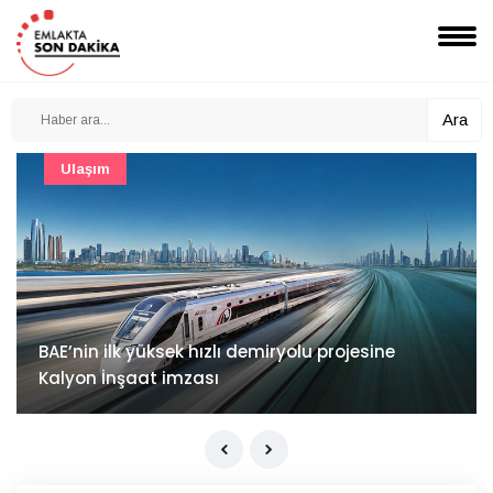
Ara
Güncel
Mimarlık ve mühendislik projeleri e-PYS ile dijital
ortama taşınacak