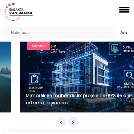
Ara
Güncel
Mimarlık ve mühendislik projeleri e-PYS ile dijital
ortama taşınacak