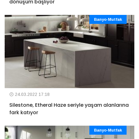
dönüşüm başlıyor
Banyo-Mutfak
24.03.2022 17:18
Silestone, Etheral Haze seriyle yaşam alanlarına
fark katıyor
Banyo-Mutfak