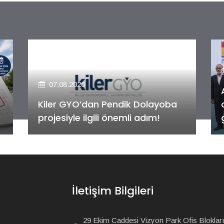
07.08.2026
Alya Merkezefendi Konutları'nın
anahtar teslim töreni
gerçekleştirildi!
İletişim Bilgileri
29 Ekim Caddesi Vizyon Park Ofis Blokları