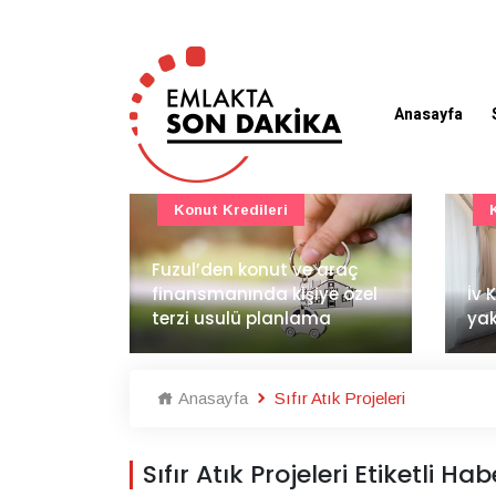
Anasayfa
Konut Projeleri
 araç
BAE
ye özel
İv Kandilli'de yaşam
dem
ma
yakında başlıyor
İnş
Anasayfa
Sıfır Atık Projeleri
Sıfır Atık Projeleri Etiketli Ha