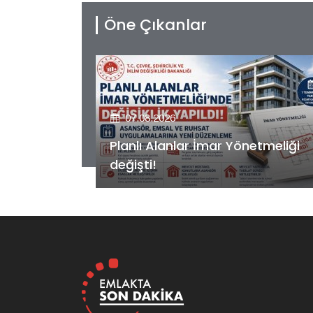
Öne Çıkanlar
07.08.2026
etmeliği
Kiler GYO’dan Pendik Dolayoba
projesiyle ilgili önemli adım!