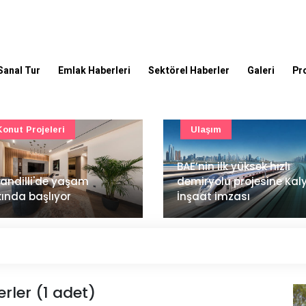
Sanal Tur
Emlak Haberleri
Sektörel Haberler
Galeri
Pr
Ulaşım
Güncel
’nin ilk yüksek hızlı
Mimarlık ve mühendislik
iryolu projesine Kalyon
projeleri e-PYS ile dijital
aat imzası
ortama taşınacak
berler (1 adet)