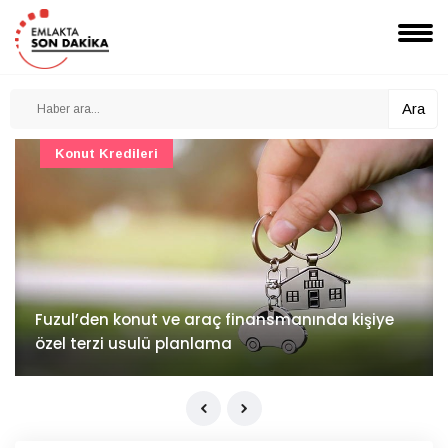
Ara
Konut Projeleri
İv Kandilli'de yaşam yakında başlıyor