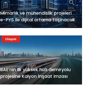
Mimarlık ve mühendislik projeleri
e-PYS ile dijital ortama taşınacak
Ulaşım
BAE’nin ilk yüksek hızlı demiryolu
projesine Kalyon İnşaat imzası