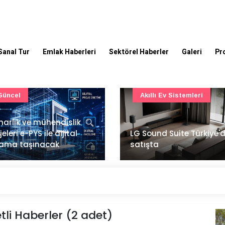
Sanal Tur
Emlak Haberleri
Sektörel Haberler
Galeri
Pr
Akıllı Ev Sistemleri
Ulaşım
Sound Suite Türkiye'de
İstanbul Havalimanı'nın 
ışta
ana pistinde sona doğr
etli Haberler (2 adet)