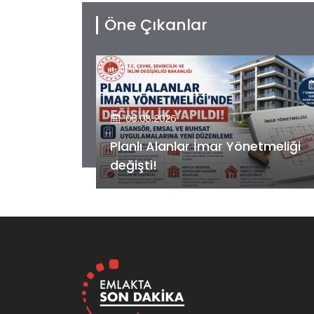
Öne Çıkanlar
06.08.2026
etmeliği
Kiler GYO’dan Pendik Dolayoba
projesiyle ilgili önemli adım!