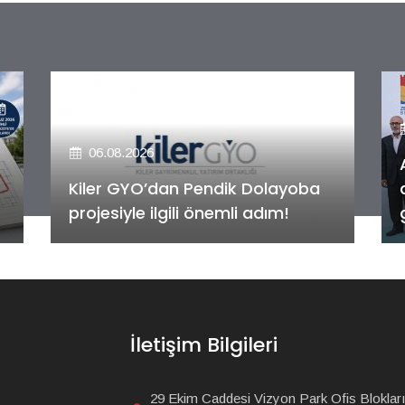
06.08.2026
Alya Merkezefendi Konutları'nın
anahtar teslim töreni
gerçekleştirildi!
İletişim Bilgileri
29 Ekim Caddesi Vizyon Park Ofis Blokları