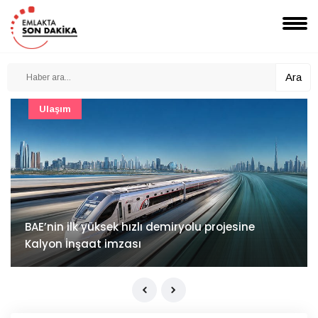
Ara
Güncel
Mimarlık ve mühendislik projeleri e-PYS ile dijital
ortama taşınacak