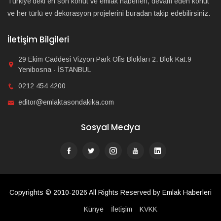
Türkiye'deki en son konut ve emlak haberleri, devam eden konut
ve her türlü ev dekorasyon projelerini buradan takip edebilirsiniz.
İletişim Bilgileri
29 Ekim Caddesi Vizyon Park Ofis Blokları 2. Blok Kat:9
Yenibosna - İSTANBUL
0212 454 4200
editor@emlaktasondakika.com
Sosyal Medya
Copyrights © 2010-2026 All Rights Reserved by Emlak Haberleri
Künye
İletişim
KVKK