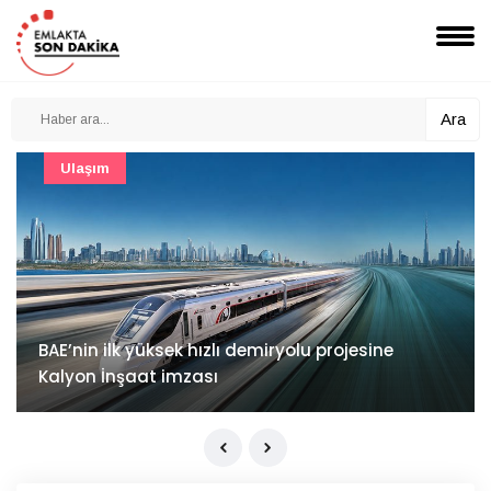
Ara
Güncel
Mimarlık ve mühendislik projeleri e-PYS ile dijital
ortama taşınacak