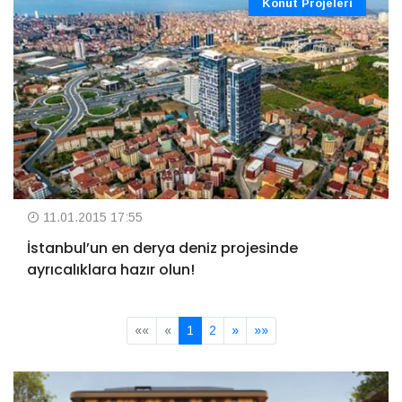
Konut Projeleri
11.01.2015 17:55
İstanbul’un en derya deniz projesinde
ayrıcalıklara hazır olun!
««
«
1
2
»
»»