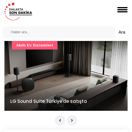
Ara
Akıllı Ev Sistemleri
LG Sound Suite Türkiye'de satışta