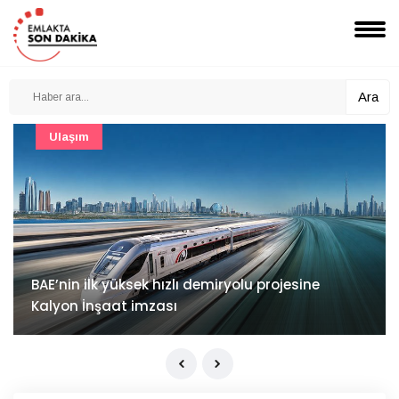
Ara
Güncel
Mimarlık ve mühendislik projeleri e-PYS ile dijital
ortama taşınacak