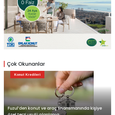
Çok Okunanlar
Konut Kredileri
Fuzul’den konut ve araç finansmanında kişiye
özel terzi usulü planlama