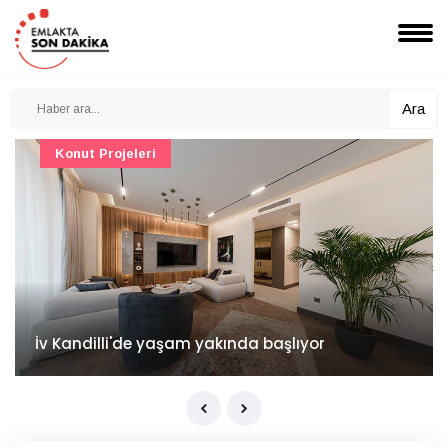
Ara
Konut Projeleri
İv Kandilli'de yaşam yakında başlıyor