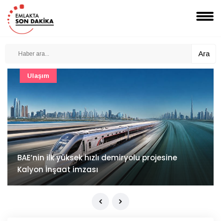
Ara
Güncel
Mimarlık ve mühendislik projeleri e-PYS ile dijital
ortama taşınacak