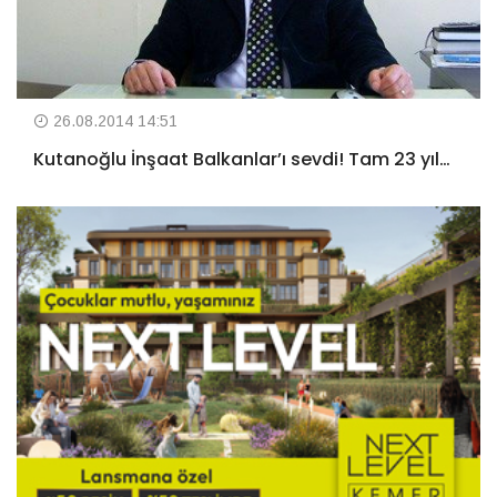
26.08.2014 14:51
Kutanoğlu İnşaat Balkanlar’ı sevdi! Tam 23 yıl…