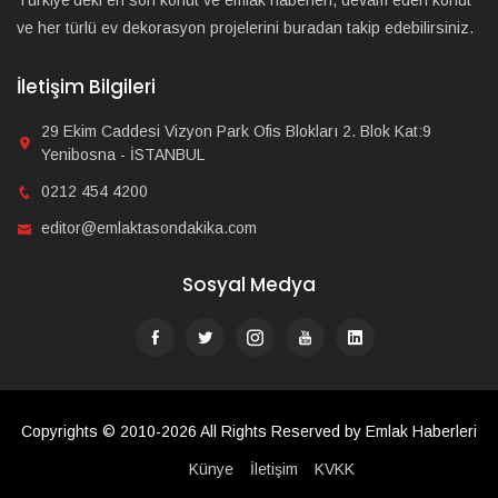
Türkiye'deki en son konut ve emlak haberleri, devam eden konut
ve her türlü ev dekorasyon projelerini buradan takip edebilirsiniz.
İletişim Bilgileri
29 Ekim Caddesi Vizyon Park Ofis Blokları 2. Blok Kat:9
Yenibosna - İSTANBUL
0212 454 4200
editor@emlaktasondakika.com
Sosyal Medya
Copyrights © 2010-2026 All Rights Reserved by Emlak Haberleri
Künye
İletişim
KVKK