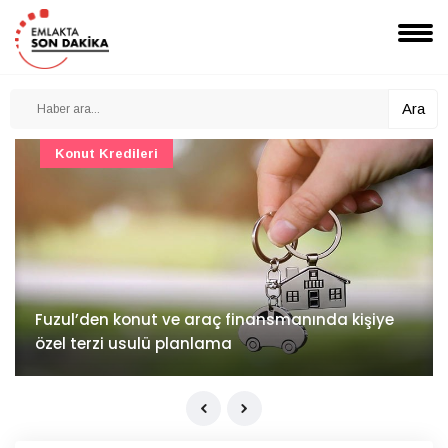
Ara
Konut Projeleri
İv Kandilli'de yaşam yakında başlıyor