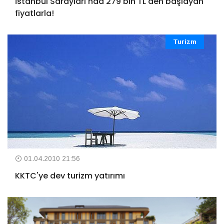
İstanbul Sarayları'nda 279 bin TL'den başlayan
fiyatlarla!
Turizm
01.04.2010 21:56
KKTC'ye dev turizm yatırımı