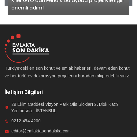
Kiler GYO’dan Pendik Dolayoba projesiyle ilgili
önemli adım!
Türkiye'deki en son konut ve emlak haberleri, devam eden konut
ve her türlü ev dekorasyon projelerini buradan takip edebilirsiniz.
İletişim Bilgileri
29 Ekim Caddesi Vizyon Park Ofis Blokları 2. Blok Kat:9
Yenibosna - İSTANBUL
0212 454 4200
editor@emlaktasondakika.com