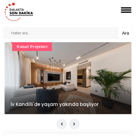
Ara
Konut Projeleri
İv Kandilli'de yaşam yakında başlıyor