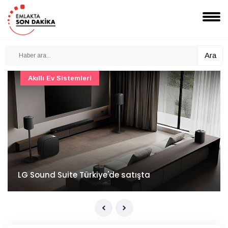
Ara
Ulaşım
İstanbul Havalimanı'nın 4. ana pistinde sona
doğru