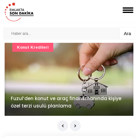
Ara
Konut Projeleri
İv Kandilli'de yaşam yakında başlıyor