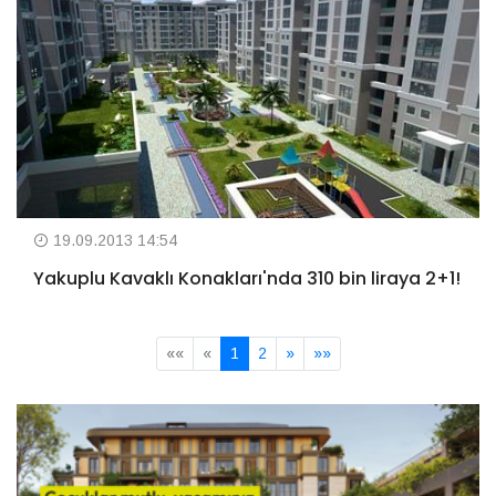
19.09.2013 14:54
Yakuplu Kavaklı Konakları'nda 310 bin liraya 2+1!
««
«
1
2
»
»»