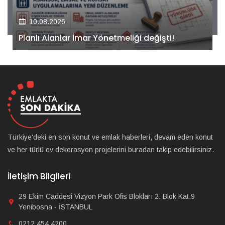
10.08.2026
Kiler GYO’dan Pendik Dolayoba projesiyle ilgili
önemli adım!
Türkiye'deki en son konut ve emlak haberleri, devam eden konut
ve her türlü ev dekorasyon projelerini buradan takip edebilirsiniz.
İletişim Bilgileri
29 Ekim Caddesi Vizyon Park Ofis Blokları 2. Blok Kat:9
Yenibosna - İSTANBUL
0212 454 4200