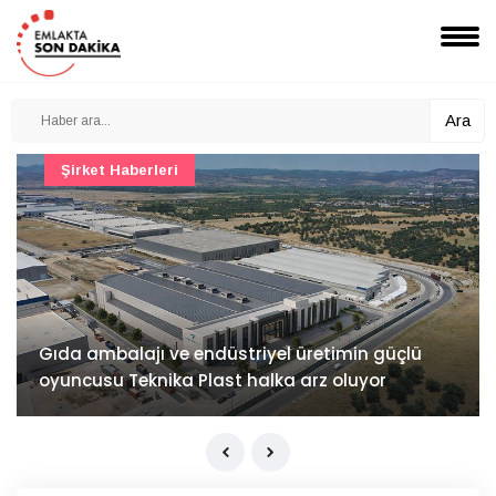
Ara
Dekor & Stil
Modern country trendine yeni yorum: Alven
Koleksiyonu