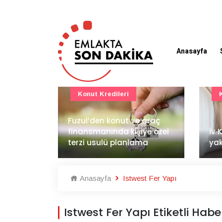
Anasayfa
Konut Projeleri
 araç
BAE
ye özel
İv Kandilli'de yaşam
dem
ma
yakında başlıyor
İnş
Anasayfa
Istwest Fer Yapı
Istwest Fer Yapı Etiketli Habe