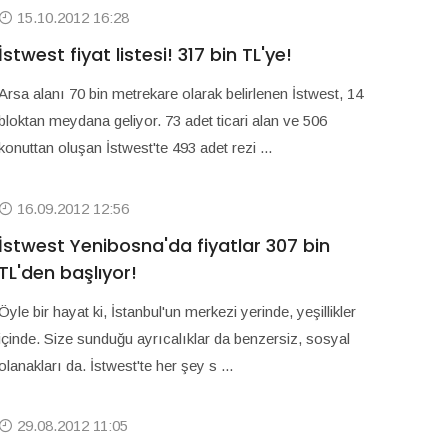
15.10.2012 16:28
İstwest fiyat listesi! 317 bin TL'ye!
Arsa alanı 70 bin metrekare olarak belirlenen İstwest, 14
bloktan meydana geliyor. 73 adet ticari alan ve 506
konuttan oluşan İstwest'te 493 adet rezi ...
16.09.2012 12:56
İstwest Yenibosna'da fiyatlar 307 bin
TL'den başlıyor!
Öyle bir hayat ki, İstanbul'un merkezi yerinde, yeşillikler
içinde. Size sunduğu ayrıcalıklar da benzersiz, sosyal
olanakları da. İstwest'te her şey s ...
29.08.2012 11:05