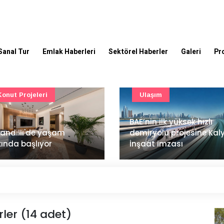
Sanal Tur
Emlak Haberleri
Sektörel Haberler
Galeri
Pr
Ulaşım
Güncel
’nin ilk yüksek hızlı
Mimarlık ve mühendislik
iryolu projesine Kalyon
projeleri e-PYS ile dijital
aat imzası
ortama taşınacak
rler (14 adet)