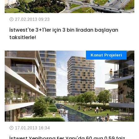
27.02.2013 09:23
İstwest'te 3+1'ler için 3 bin liradan başlayan
taksitlerle!
Konut Projeleri
17.01.2013 16:34
İstwest Yenibosna Fer Yapı'da 60 aya 0,59 faiz