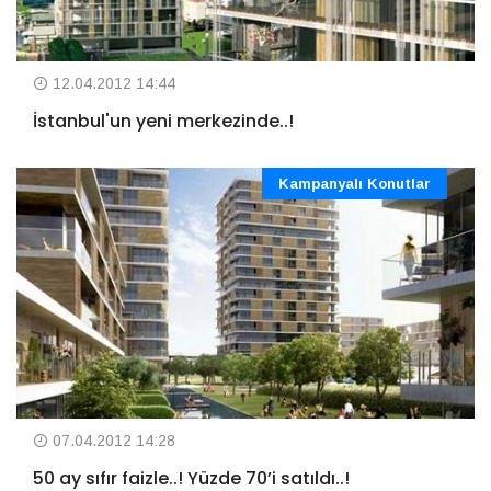
12.04.2012 14:44
İstanbul'un yeni merkezinde..!
Kampanyalı Konutlar
07.04.2012 14:28
50 ay sıfır faizle..! Yüzde 70’i satıldı..!