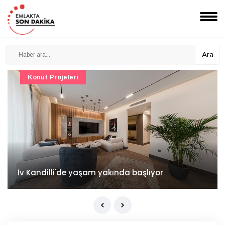
Ara
Konut Projeleri
İv Kandilli'de yaşam yakında başlıyor